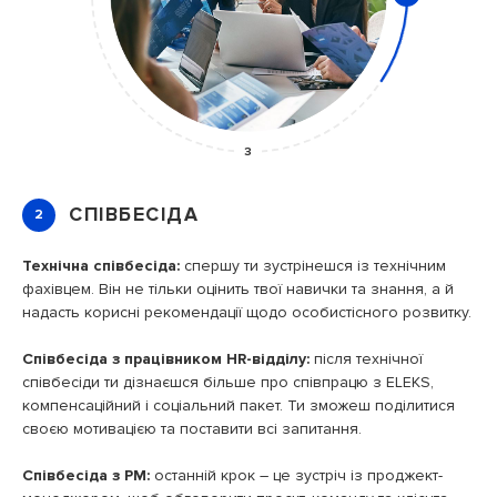
3
СПІВБЕСІДА
2
и
Технічна співбесіда:
спершу ти зустрінешся із технічним
Н
а
фахівцем. Він не тільки оцінить твої навички та знання, а й
П
надасть корисні рекомендації щодо особистісного розвитку.
Співбесіда з працівником HR-відділу:
після технічної
співбесіди ти дізнаєшся більше про співпрацю з ELEKS,
компенсаційний і соціальний пакет. Ти зможеш поділитися
своєю мотивацією та поставити всі запитання.
.
Співбесіда з PM:
останній крок – це зустріч із проджект-