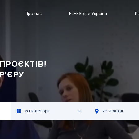
Про нас
ELEKS для України
К
ПРОЄКТІВ!
Р'ЄРУ
Усі категорії
Усі локації