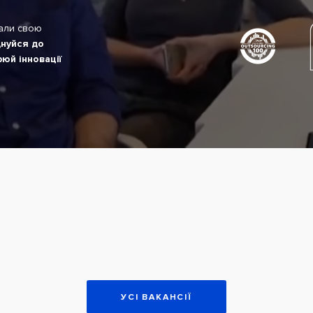
али свою
нуйся до
юй інновації
УСІ ВАКАНСІЇ