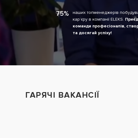
75%
наших топменеджерів побудув
кар’єру в компанії ELEKS.
Приєд
команди професіоналів, створ
та досягай успіху!
ГАРЯЧІ ВАКАНСІЇ