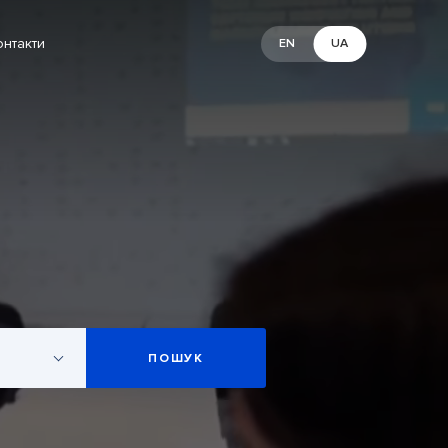
онтакти
EN
UA