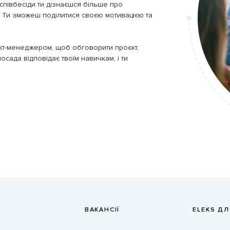
 співбесіди ти дізнаєшся більше про
т. Ти зможеш поділитися своєю мотивацією та
ПРИЄ
ект-менеджером, щоб обговорити проєкт,
осада відповідає твоїм навичкам, і ти
ВАКАНСІЇ
ELEKS ДЛ