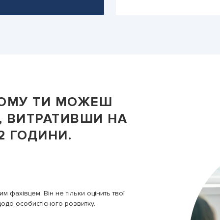
 ТОМУ ТИ МОЖЕШ
, ВИТРАТИВШИ
НА
2 ГОДИНИ
.
СТА
3
м фахівцем. Він не тільки оцінить твої
На останньом
щодо особистісного розвитку.
Після цього 