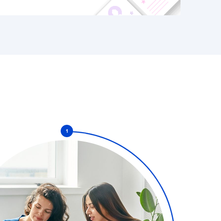
1
ТИ ЧАСТИНОЮ НАШОЇ КОМАНДИ
у етапі ми узгодимо умови праці та цілі.
тебе попросять підписати пропозицію співпраці.