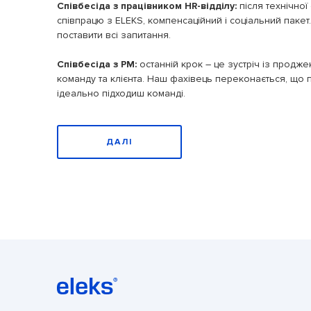
Співбесіда з працівником HR-відділу:
після технічної
співпрацю з ELEKS, компенсаційний і соціальний паке
має
поставити всі запитання.
Співбесіда з PM:
останній крок – це зустріч із продж
команду та клієнта. Наш фахівець переконається, що п
ідеально підходиш команді.
ДАЛІ